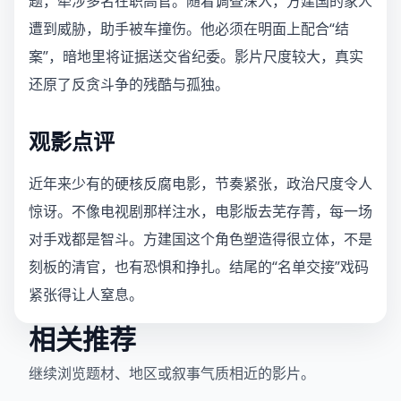
题，牵涉多名在职高官。随着调查深入，方建国的家人
遭到威胁，助手被车撞伤。他必须在明面上配合“结
案”，暗地里将证据送交省纪委。影片尺度较大，真实
还原了反贪斗争的残酷与孤独。
观影点评
近年来少有的硬核反腐电影，节奏紧张，政治尺度令人
惊讶。不像电视剧那样注水，电影版去芜存菁，每一场
对手戏都是智斗。方建国这个角色塑造得很立体，不是
刻板的清官，也有恐惧和挣扎。结尾的“名单交接”戏码
紧张得让人窒息。
相关推荐
继续浏览题材、地区或叙事气质相近的影片。