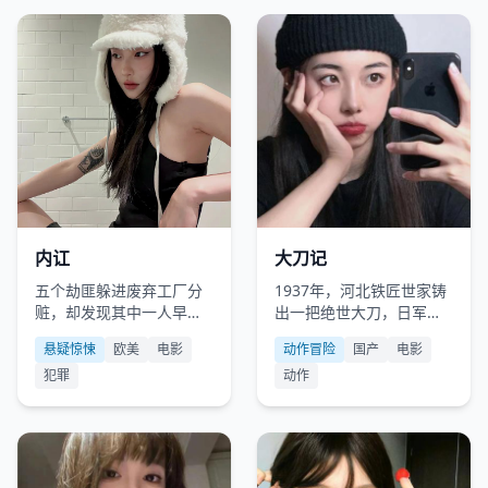
欧美
2022
国产
2012
内讧
大刀记
五个劫匪躲进废弃工厂分
1937年，河北铁匠世家铸
赃，却发现其中一人早已
出一把绝世大刀，日军少
是警方卧底。
将悬赏买刀，全村血战。
悬疑惊悚
欧美
电影
动作冒险
国产
电影
犯罪
动作