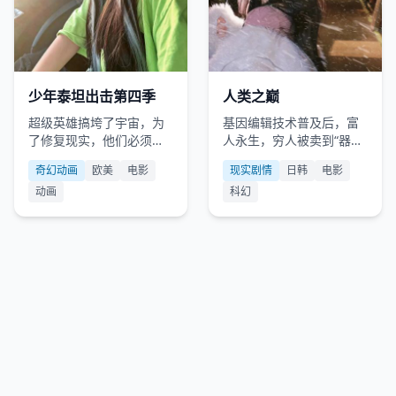
欧美
2023
日韩
2013
少年泰坦出击第四季
人类之巅
超级英雄搞垮了宇宙，为
基因编辑技术普及后，富
了修复现实，他们必须去
人永生，穷人被卖到“器官
好莱坞当群演打工还债。
农场”。
奇幻动画
欧美
电影
现实剧情
日韩
电影
动画
科幻