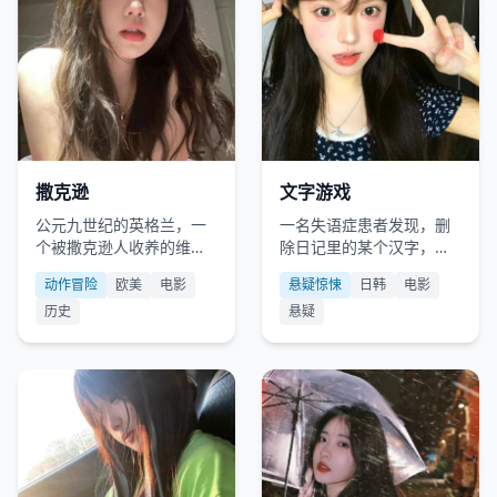
欧美
2023
日韩
2019
撒克逊
文字游戏
公元九世纪的英格兰，一
一名失语症患者发现，删
个被撒克逊人收养的维京
除日记里的某个汉字，现
孤儿，必须手刃自己的亲
实中对应的人就会凭空消
动作冒险
欧美
电影
悬疑惊悚
日韩
电影
生父亲。
失。
历史
悬疑