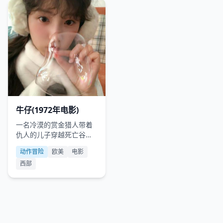
欧美
1972
牛仔(1972年电影)
一名冷漠的赏金猎人带着
仇人的儿子穿越死亡谷，
途中却逐渐成了他的精神
动作冒险
欧美
电影
父亲。
西部