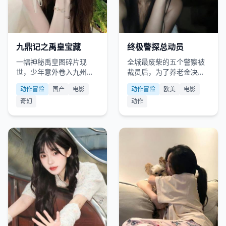
国产
2021
欧美
2021
九鼎记之禹皇宝藏
终极警探总动员
一幅神秘禹皇图碎片现
全城最废柴的五个警察被
世，少年意外卷入九州鼎
裁员后，为了养老金决定
的千年争夺战。
假扮绑匪去抢银行金库。
动作冒险
国产
电影
动作冒险
欧美
电影
奇幻
动作