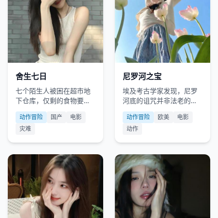
国产
2022
欧美
2022
舍生七日
尼罗河之宝
七个陌生人被困在超市地
埃及考古学家发现，尼罗
下仓库，仅剩的食物要撑
河底的诅咒并非法老的怒
过七天，而他们中发现了
火，而是一台史前量子计
动作冒险
国产
电影
动作冒险
欧美
电影
一具尸体。
算机。
灾难
动作