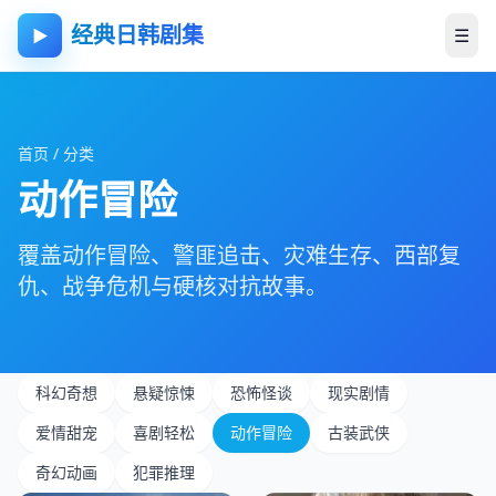
经典日韩剧集
☰
▶
首页
/
分类
动作冒险
覆盖动作冒险、警匪追击、灾难生存、西部复
仇、战争危机与硬核对抗故事。
科幻奇想
悬疑惊悚
恐怖怪谈
现实剧情
爱情甜宠
喜剧轻松
动作冒险
古装武侠
奇幻动画
犯罪推理