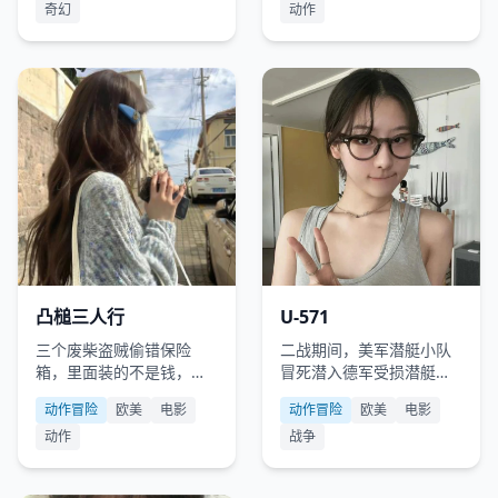
奇幻
动作
欧美
2008
欧美
2000
凸槌三人行
U-571
三个废柴盗贼偷错保险
二战期间，美军潜艇小队
箱，里面装的不是钱，而
冒死潜入德军受损潜艇窃
是一颗即将爆炸的脏弹。
取密码机，却遭遇了前所
动作冒险
欧美
电影
动作冒险
欧美
电影
未有的海底围猎。
动作
战争