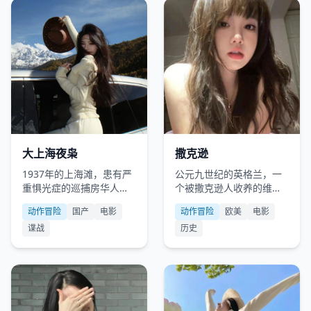
国产
2023
欧美
2023
大上海夜枭
撒克逊
1937年的上海滩，患有严
公元九世纪的英格兰，一
重惧光症的巡捕房华人探
个被撒克逊人收养的维京
长，只能在黑夜中伸张正
孤儿，必须手刃自己的亲
动作冒险
国产
电影
动作冒险
欧美
电影
义。
生父亲。
谍战
历史