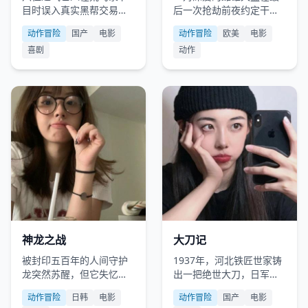
目时误入真实黑帮交易，
后一次抢劫前夜约定干完
必须用游戏规则保命。
这票就退休，但狙击枪的
动作冒险
国产
电影
动作冒险
欧美
电影
红点已经瞄准了他们的车
喜剧
动作
窗。
日韩
2013
国产
2012
神龙之战
大刀记
被封印五百年的人间守护
1937年，河北铁匠世家铸
龙突然苏醒，但它失忆
出一把绝世大刀，日军少
了，把一名高中生当成了
将悬赏买刀，全村血战。
动作冒险
日韩
电影
动作冒险
国产
电影
主人。