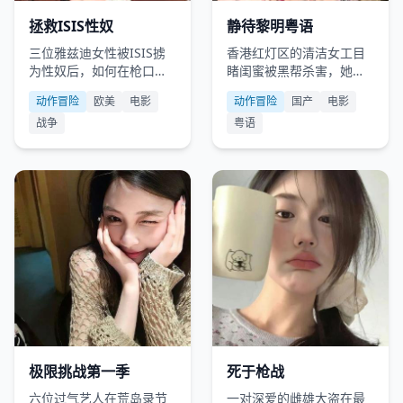
欧美
2020
国产
2018
拯救ISIS性奴
静待黎明粤语
三位雅兹迪女性被ISIS掳
香港红灯区的清洁女工目
为性奴后，如何在枪口下
睹闺蜜被黑帮杀害，她用
自救并救出上百人。
了三年时间，把自己练成
动作冒险
欧美
电影
动作冒险
国产
电影
格斗高手复仇。
战争
粤语
国产
2017
欧美
2016
极限挑战第一季
死于枪战
六位过气艺人在荒岛录节
一对深爱的雌雄大盗在最