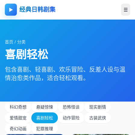
经典日韩剧集
☰
▶
首页
/
分类
喜剧轻松
包含喜剧、轻喜剧、欢乐冒险、反差人设与温
情治愈类作品，适合轻松观看。
科幻奇想
悬疑惊悚
恐怖怪谈
现实剧情
爱情甜宠
喜剧轻松
动作冒险
古装武侠
奇幻动画
犯罪推理