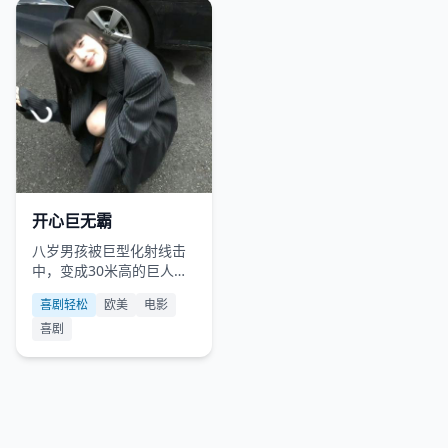
欧美
2009
开心巨无霸
八岁男孩被巨型化射线击
中，变成30米高的巨人，
却只用这份超能力帮邻居
喜剧轻松
欧美
电影
找猫。
喜剧