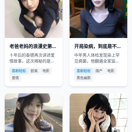
欧美
2024
国产
2024
老爸老妈的浪漫史第六
开局染病，到底是不是
季
我老婆干的
十年后的泰德再次讲述爱
中年男人体检发现染上罕
情故事，这次揭秘的是老
见病菌，他翻遍全家监
妈视角下的隐秘往事。
控，锁定唯一嫌疑人——
喜剧轻松
欧美
电影
喜剧轻松
国产
电影
天天给他煲汤的老婆。
爱情
黑色幽默