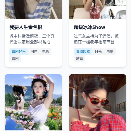
国产
2023
日韩
2022
我要人生金包银
超级冰冰Show
城中村拆迁前夜，三个穷
过气女主持为了还债，被
光蛋决定用全部积蓄拍一
迫在一档老年相亲节目里
部“土味电影”，让自己的人
表演“冰上脱衣舞”。
喜剧轻松
国产
电影
喜剧轻松
日韩
电影
生“金包银”。
喜剧
歌舞