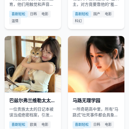
育，他们用触觉和声音为
主，对方竟要靠他的“羞耻
孩子提前描绘整个世界。
能量”才能回家。
喜剧轻松
日韩
电影
喜剧轻松
国产
电影
温情
科幻
欧美
2019
日韩
2016
巴兹尔弗兰维勒太太的
马路无理学园
混乱档案
一位贵族太太的日记本被
一所奇葩高中里，所有“马
误当成绝密档案，引发情
路式”社死事件都会具象化
报局全员鸡飞狗跳。
成怪物攻击学生。
喜剧轻松
欧美
电影
喜剧轻松
日韩
电影