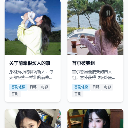
日韩
2025
日韩
2025
关于前辈很烦人的事
首尔破笑组
身材娇小的职场新人，每
首尔警局最废柴的四人
天都被熊一样壮的前辈用
组，意外获得顶级卧底装
“父爱如山”般的关怀烦死。
备，每次想耍帅却总是闹
喜剧轻松
日韩
电影
喜剧轻松
日韩
电影
出国际笑话。
喜剧
喜剧