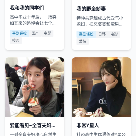
国产
2022
日韩
2021
我和我的同学们
我的野蛮娇妻
高中毕业十年后，一场突
特种兵穿越成古代受气小
如其来的追悼会让七个老
媳妇，把恶婆婆和渣男老
同学重新聚首，却揭开了
公按在地上摩擦。
喜剧轻松
国产
电影
喜剧轻松
日韩
电影
当年一句玩笑话背后的沉
校园
重代价。
爱情
日韩
2020
国产
2019
爱能看见~全盲夫妇孕
非常Y星人
育的小小生命
一对全盲夫妇决心自然生
社恐高中生偶遇落难Y星公