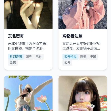
国产
2021
欧美
2017
东北恋哥
购物者注意
东北小镇青年为追南方来
女网红在五星好评的民宿
的女白领，把整个洗浴中
里过夜，发现镜子后面有
心改成了“求婚基地”。
一排眼睛。
科幻奇想
国产
电影
恐怖怪谈
欧美
电影
爱情
恐怖