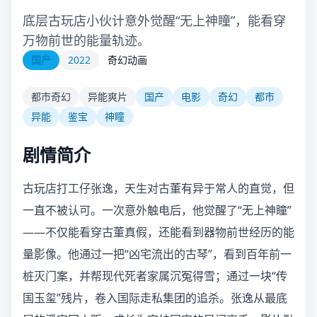
底层古玩店小伙计意外觉醒“无上神瞳”，能看穿
万物前世的能量轨迹。
国产
2022
奇幻动画
都市奇幻
异能爽片
国产
电影
奇幻
都市
异能
鉴宝
神瞳
剧情简介
古玩店打工仔张逸，天生对古董有异于常人的直觉，但
一直不被认可。一次意外触电后，他觉醒了“无上神瞳”
——不仅能看穿古董真假，还能看到器物前世经历的能
量影像。他通过一把“凶宅流出的古琴”，看到百年前一
桩灭门案，并帮现代死者家属沉冤得雪；通过一块“传
国玉玺”残片，卷入国际走私集团的追杀。张逸从最底