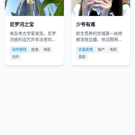
欧美
2022
国产
2023
尼罗河之宝
少爷有难
埃及考古学家发现，尼罗
娇生惯养的京城第一纨绔
河底的诅咒并非法老的怒
被流放边疆，他试图用金
火，而是一台史前量子计
钱贿赂整个蛮荒之地。
动作冒险
欧美
电影
古装武侠
国产
电影
算机。
动作
喜剧