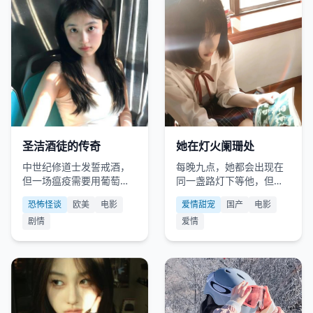
欧美
2008
国产
2024
圣洁酒徒的传奇
她在灯火阑珊处
中世纪修道士发誓戒酒，
每晚九点，她都会出现在
但一场瘟疫需要用葡萄酒
同一盏路灯下等他，但每
治病，他被迫成为酿酒大
一次见到他，她都会老去
恐怖怪谈
欧美
电影
爱情甜宠
国产
电影
师，却重新酗酒。
十岁。
剧情
爱情