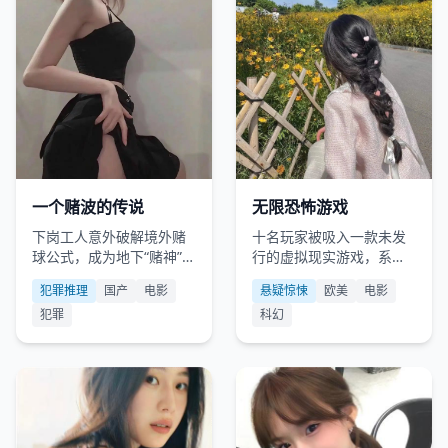
国产
2016
欧美
2021
一个赌波的传说
无限恐怖游戏
下岗工人意外破解境外赌
十名玩家被吸入一款未发
球公式，成为地下“赌神”，
行的虚拟现实游戏，系统
却发现自己赌的每一场球
告知：只有一人能活着退
犯罪推理
国产
电影
悬疑惊悚
欧美
电影
都有人在现实中死去。
出，且死亡即真死。
犯罪
科幻