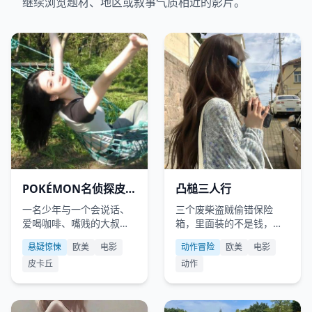
继续浏览题材、地区或叙事气质相近的影片。
欧美
2019
欧美
2008
POKÉMON名侦探皮卡
凸槌三人行
丘
一名少年与一个会说话、
三个废柴盗贼偷错保险
爱喝咖啡、嘴贱的大叔音
箱，里面装的不是钱，而
皮卡丘搭档，在莱姆市调
是一颗即将爆炸的脏弹。
悬疑惊悚
欧美
电影
动作冒险
欧美
电影
查父亲的失踪案。
皮卡丘
动作