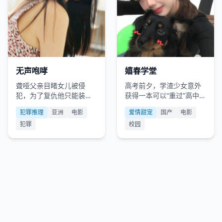
亚洲
2021
国产
2021
无声咆哮
嬉春学堂
聋哑父亲目睹女儿被侵
高考前夕，学渣少女意外
犯，为了复仇他只能装成
获得一本可以“重过”高中三
不会说话的疯子。
年的春联册，但每次改动
犯罪推理
亚洲
电影
爱情甜宠
国产
电影
都会引发蝴蝶效应。
犯罪
校园