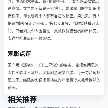
领、懦弱的大学生、暴力的前科犯……七人微型社会迅
速崩塌。女主角阿律是一名护士，她试图用医学知识维
持秩序，却发现每个人都有自己的秘密。第六天，有人
提议“抽签决定谁去死”。第七天清晨，当救援队撬开大
门，只看到六个人围坐在一具被保鲜膜包裹的尸体旁，
安详地吃着最后一顿火锅。
观影点评
国产版《迷雾》+《十二怒汉》的变奏，密闭空间里的
人性实验让人窒息。没有刻意渲染血腥，每一句台词都
是刀子。结尾的火锅场景将成为年度最令人毛骨悚然的
镜头。
相关推荐