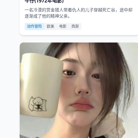
牛仔(1972年电影)
一名冷漠的赏金猎人带着仇人的儿子穿越死亡谷，途中却
逐渐成了他的精神父亲。
动作冒险
欧美
电影
西部