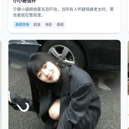
小小恶信件
宁静小镇频收匿名恐吓信，当所有人怀疑怪癖老太时，寄
信者就在警局里。
悬疑惊悚
欧美
电影
悬疑