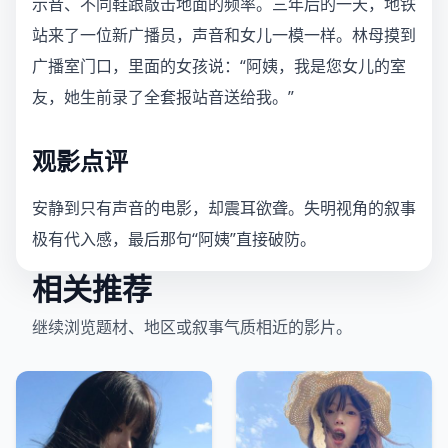
示音、不同鞋跟敲击地面的频率。三年后的一天，地铁
站来了一位新广播员，声音和女儿一模一样。林母摸到
广播室门口，里面的女孩说：“阿姨，我是您女儿的室
友，她生前录了全套报站音送给我。”
观影点评
安静到只有声音的电影，却震耳欲聋。失明视角的叙事
极有代入感，最后那句“阿姨”直接破防。
相关推荐
继续浏览题材、地区或叙事气质相近的影片。