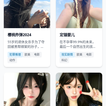
欧美
2024
欧美
2026
樱桃炸弹2024
定锚婴儿
55岁的退休女杀手为了夺
在不孕率99.9%的未来，
回被黑帮绑架的孙子，开
最后一个自然出生的孩子
着改装冰淇淋车屠遍整个
被政府剥夺，成为政治博
犯罪推理
欧美
电影
现实剧情
欧美
电影
街区。
弈的锚点。
动作
科幻