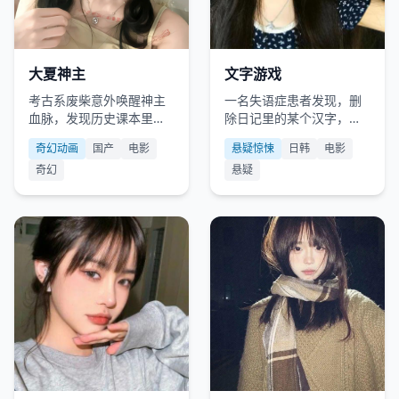
国产
2023
日韩
2019
大夏神主
文字游戏
考古系废柴意外唤醒神主
一名失语症患者发现，删
血脉，发现历史课本里的
除日记里的某个汉字，现
大夏王朝是真的。
实中对应的人就会凭空消
奇幻动画
国产
电影
悬疑惊悚
日韩
电影
失。
奇幻
悬疑