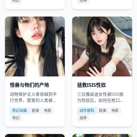
科幻
恐怖
欧美
2016
欧美
2020
怪兽与牠们的产地
拯救ISIS性奴
动物保护主义者穿越到平
三位雅兹迪女性被ISIS掳
行世界，那里的人类被关
为性奴后，如何在枪口下
在“人类保护区”。
自救并救出上百人。
奇幻动画
欧美
电影
动作冒险
欧美
电影
奇幻
战争