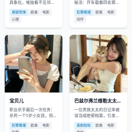
具象化，唯独看不见邻居
秘活：开车载着四名罪犯
——因为他天生没有恐
横穿美国，每场追车都是
悬疑惊悚
欧美
电影
犯罪推理
欧美
电影
惧。
玩命直播。
心理
动作
欧美
2016
欧美
2019
宝贝儿
巴兹尔弗兰维勒太太的
混乱档案
职业杀手最后一次任务：
一位贵族太太的日记本被
杀死一个5岁小女孩，但雇
误当成绝密档案，引发情
主忘了告诉他——那是他
报局全员鸡飞狗跳。
犯罪推理
欧美
电影
喜剧轻松
欧美
电影
亲生女儿。