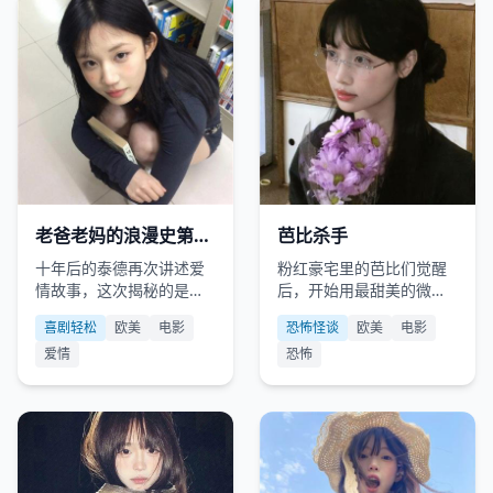
欧美
2024
欧美
2025
老爸老妈的浪漫史第六
芭比杀手
季
十年后的泰德再次讲述爱
粉红豪宅里的芭比们觉醒
情故事，这次揭秘的是老
后，开始用最甜美的微笑
妈视角下的隐秘往事。
猎杀油腻男人。
喜剧轻松
欧美
电影
恐怖怪谈
欧美
电影
爱情
恐怖