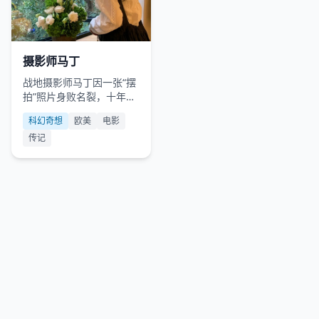
欧美
2019
摄影师马丁
战地摄影师马丁因一张“摆
拍”照片身败名裂，十年后
发现那是唯一的真相。
科幻奇想
欧美
电影
传记