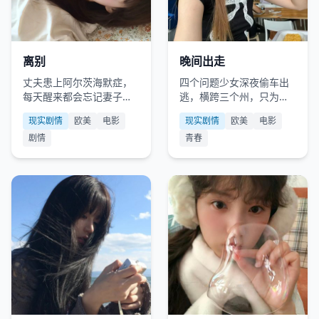
欧美
2020
欧美
2015
离别
晚间出走
丈夫患上阿尔茨海默症，
四个问题少女深夜偷车出
每天醒来都会忘记妻子已
逃，横跨三个州，只为看
去世，她只好每天扮演陌
一场偶像的告别演唱会。
现实剧情
欧美
电影
现实剧情
欧美
电影
生人。
剧情
青春