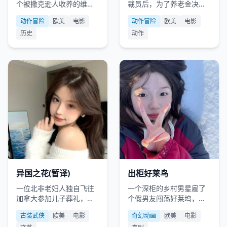
个被撒克逊人收养的维京
裁员后，为了养老金决定
孤儿，必须手刃自己的亲
假扮绑匪去抢银行金库。
动作冒险
欧美
电影
动作冒险
欧美
电影
生父亲。
历史
动作
欧美
2023
欧美
2020
异国之花(暂译)
出柜好莱鸟
一位北非老妇人独自飞往
一个深柜的乡村男星雇了
加拿大参加儿子葬礼，却
个假男友闯荡好莱坞，结
发现儿子生前在这里过着
果假男友成了真顶流，自
古装武侠
欧美
电影
奇幻动画
欧美
电影
双重生活。
己沦为助理。