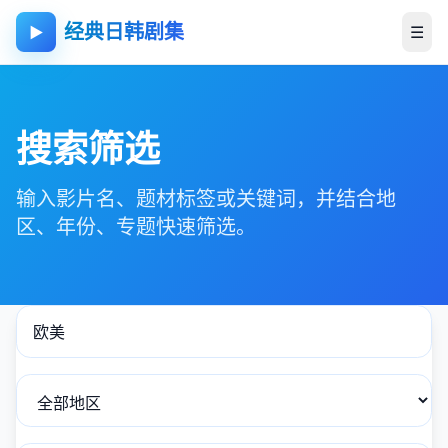
经典日韩剧集
☰
▶
搜索筛选
输入影片名、题材标签或关键词，并结合地
区、年份、专题快速筛选。