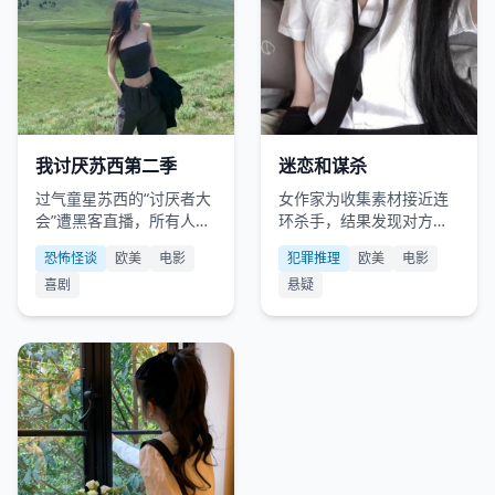
欧美
2024
欧美
2009
我讨厌苏西第二季
迷恋和谋杀
过气童星苏西的“讨厌者大
女作家为收集素材接近连
会”遭黑客直播，所有人被
环杀手，结果发现对方是
迫当面骂她。
她的头号书迷。
恐怖怪谈
欧美
电影
犯罪推理
欧美
电影
喜剧
悬疑