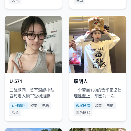
文艺
喜剧
欧美
2000
欧美
2012
U-571
聪明人
二战期间，美军潜艇小队
一个智商180的哲学家坚信
冒死潜入德军受损潜艇窃
理性至上，却因为一次酒
取密码机，却遭遇了前所
醉后的打赌，不得不在贫
动作冒险
欧美
电影
现实剧情
欧美
电影
未有的海底围猎。
民窟里靠“卖蠢”为生。
战争
黑色幽默