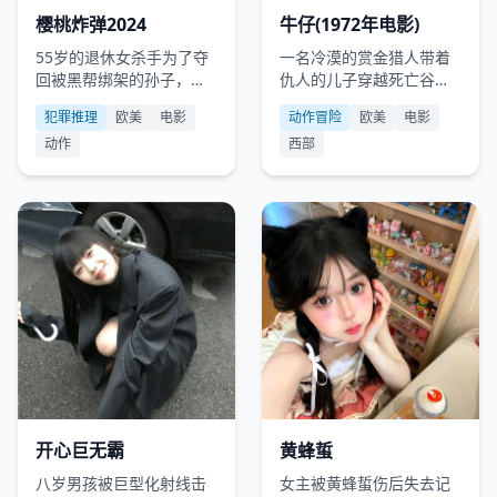
欧美
2024
欧美
1972
樱桃炸弹2024
牛仔(1972年电影)
55岁的退休女杀手为了夺
一名冷漠的赏金猎人带着
回被黑帮绑架的孙子，开
仇人的儿子穿越死亡谷，
着改装冰淇淋车屠遍整个
途中却逐渐成了他的精神
犯罪推理
欧美
电影
动作冒险
欧美
电影
街区。
父亲。
动作
西部
欧美
2009
欧美
2017
开心巨无霸
黄蜂蜇
八岁男孩被巨型化射线击
女主被黄蜂蜇伤后失去记