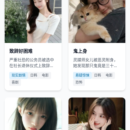
日韩
2019
日韩
2013
致辞好困难
鬼上身
严重社恐的公务员被选中
灵媒师女儿被恶灵附身，
在社长退休仪式上致辞，
她发现那只鬼竟是三十年
他只剩下三天时间学会“说
前失踪的自己。
现实剧情
日韩
电影
悬疑惊悚
日韩
电影
话”。
喜剧
恐怖