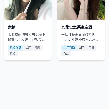
国产
2007
国产
2021
危情
九鼎记之禹皇宝藏
事业有成的男人与女秘书
一幅神秘禹皇图碎片现
偷情后，发现自己被监
世，少年意外卷入九州鼎
控，而女秘书竟然是他的
的千年争夺战。
悬疑惊悚
国产
电影
动作冒险
国产
电影
亲生女儿。
悬疑
奇幻