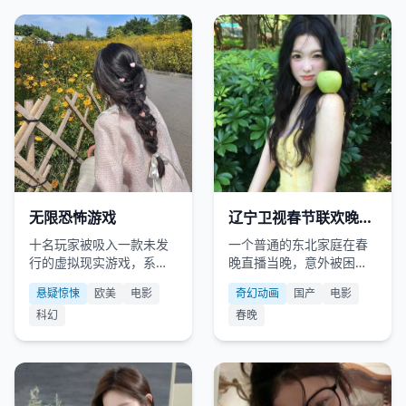
欧美
2021
国产
2024
无限恐怖游戏
辽宁卫视春节联欢晚会
2024
十名玩家被吸入一款未发
一个普通的东北家庭在春
行的虚拟现实游戏，系统
晚直播当晚，意外被困进
告知：只有一人能活着退
了电视里的虚拟“年兽”世
悬疑惊悚
欧美
电影
奇幻动画
国产
电影
出，且死亡即真死。
界。
科幻
春晚