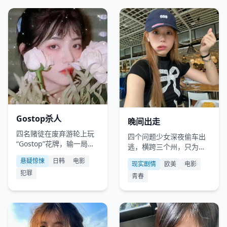
日韩
2011
欧美
2015
Gostop杀人
晚间出走
四名赌徒在废弃游轮上玩
四个问题少女深夜偷车出
“Gostop”花牌，输一局砍
逃，横跨三个州，只为看
一根手指，赢家能获得一
一场偶像的告别演唱会。
悬疑惊悚
日韩
电影
亿现金，却发现死亡游戏
现实剧情
欧美
电影
犯罪
早已开始。
青春