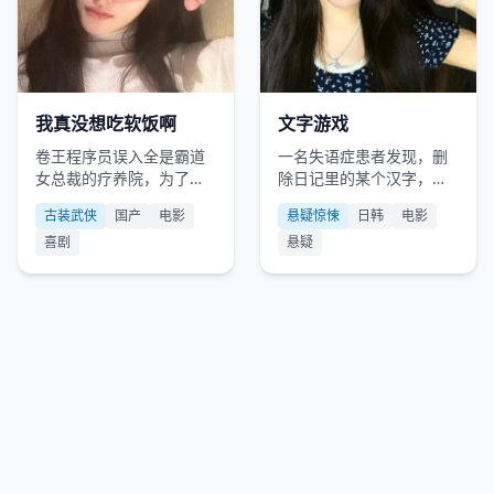
国产
2025
日韩
2019
我真没想吃软饭啊
文字游戏
卷王程序员误入全是霸道
一名失语症患者发现，删
女总裁的疗养院，为了活
除日记里的某个汉字，现
下去被迫成为团宠软饭
实中对应的人就会凭空消
古装武侠
国产
电影
悬疑惊悚
日韩
电影
王。
失。
喜剧
悬疑