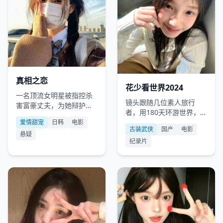
日韩
2013
国产
2024
真相之恋
花少看世界2024
一名顶流女明星被指控杀
镜头跟随几位素人旅行
害富豪丈夫，为她辩护的
者，用180天环游世界，却
律师正是被她十年前抛弃
发现最难走的路是内心。
爱情甜宠
日韩
电影
的穷男友。
古装武侠
国产
电影
悬疑
纪录片