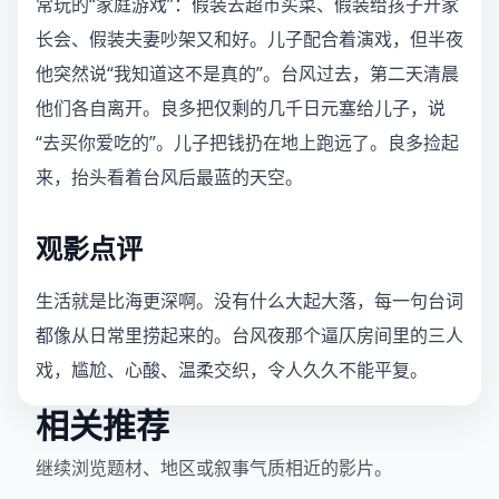
常玩的“家庭游戏”：假装去超市买菜、假装给孩子开家
长会、假装夫妻吵架又和好。儿子配合着演戏，但半夜
他突然说“我知道这不是真的”。台风过去，第二天清晨
他们各自离开。良多把仅剩的几千日元塞给儿子，说
“去买你爱吃的”。儿子把钱扔在地上跑远了。良多捡起
来，抬头看着台风后最蓝的天空。
观影点评
生活就是比海更深啊。没有什么大起大落，每一句台词
都像从日常里捞起来的。台风夜那个逼仄房间里的三人
戏，尴尬、心酸、温柔交织，令人久久不能平复。
相关推荐
继续浏览题材、地区或叙事气质相近的影片。