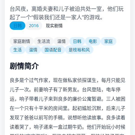
台风夜，离婚夫妻和儿子被迫共处一室，他们玩
起了一个“假装我们还是一家人”的游戏。
日韩
2016
现实剧情
家庭剧情
生活流
温情
日韩
电影
家庭
生活
温情
国语配音
是枝裕和风
剧情简介
良多是个过气作家，现在做私家侦探谋生，每月只能见
儿子一次。前妻响子有了新男友。台风登陆，电车停
运，响子带着儿子来到良多的廉价公寓暂避。三人被困
在一个只有十平米的房间里。起初尴尬沉默，后来儿子
发现了爸爸以前写的手稿，说想听他读故事。良多读着
读着哭了，响子递来一盒过期牛奶。他们开始玩小时候