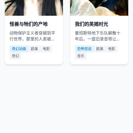
欧美
2016
欧美
2015
怪兽与牠们的产地
我们的英摇时光
动物保护主义者穿越到平
曼彻斯特地下乐队解散十
行世界，那里的人类被关
年后，一盘旧录音带让他
在“人类保护区”。
们决定重写青春终章。
奇幻动画
欧美
电影
恐怖怪谈
欧美
电影
奇幻
音乐