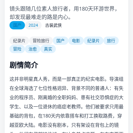
镜头跟随几位素人旅行者，用180天环游世界，
却发现最难走的路是内心。
国产
2024
古装武侠
纪录片
冒险旅行
国产
电影
纪录片
旅行
冒险
治愈
真实
剧情简介
这并非明星真人秀，而是一部真正的纪实电影。导演组
在全球海选了七位性格迥异、背景不同的普通人：有失
业的程序员、刚离婚的全职妈妈、患有社交恐惧症的大
学生、以及一位退休的癌症老教师。他们被要求只用最
基础的背包，在180天内依靠搭车和打工换取路费，穿
越亚欧大陆。电影没有剧本，只有架设在背包上的镜