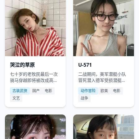
国产
2008
欧美
2000
哭泣的草原
U-571
七十岁的老牧民最后一次
二战期间，美军潜艇小队
骑马穿越即将被改成高尔
冒死潜入德军受损潜艇窃
夫球场的故乡草原，途中
取密码机，却遭遇了前所
古装武侠
国产
电影
动作冒险
欧美
电影
遇到了三十年前被他赶走
未有的海底围猎。
文艺
战争
的儿子。