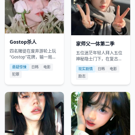
日韩
2011
日韩
2022
Gostop杀人
家师父一体第二季
四名赌徒在废弃游轮上玩
五位迷茫年轻人拜入五位
“Gostop”花牌，输一局砍
神秘隐士门下，在复古的
一根手指，赢家能获得一
“同堂共学”中找回生活初
悬疑惊悚
日韩
电影
亿现金，却发现死亡游戏
现实剧情
日韩
电影
心。
犯罪
早已开始。
励志