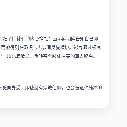
对准了门徒们的内心挣扎：当耶稣明确告知自己即
；而彼得则在恐惧与忠诚间反复横跳。影片通过极其
是一场充满猜忌、争吵甚至肢体冲突的真人聚会。
人感同身受。即使没有宗教信仰，也会被这种纯粹的