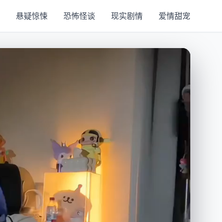
悬疑惊悚
恐怖怪谈
现实剧情
爱情甜宠