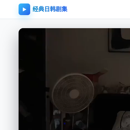
经典日韩剧集
▶