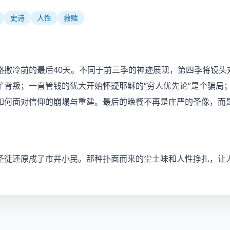
史诗
人性
救赎
路撒冷前的最后40天。不同于前三季的神迹展现，第四季将镜头
了背叛；一直管钱的犹大开始怀疑耶稣的“穷人优先论”是个骗局
如何面对信仰的崩塌与重建。最后的晚餐不再是庄严的圣像，而
圣徒还原成了市井小民。那种扑面而来的尘土味和人性挣扎，让