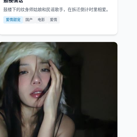
鼓楼情话
鼓楼下的纹身师姑娘和民谣歌手，在拆迁倒计时里相爱。
爱情甜宠
国产
电影
爱情