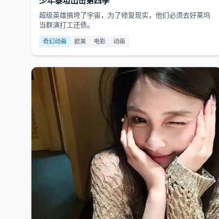
少年泰坦出击第四季
超级英雄搞垮了宇宙，为了修复现实，他们必须去好莱坞
当群演打工还债。
奇幻动画
欧美
电影
动画