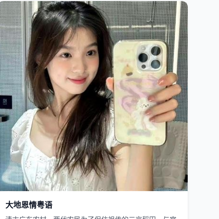
国产
2003
大地恩情粤语