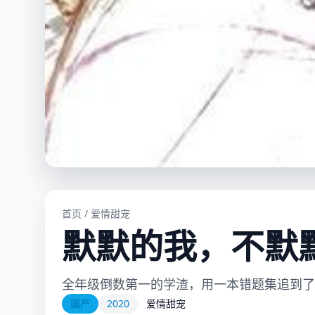
首页
/
爱情甜宠
默默的我，不默
全年级倒数第一的学渣，用一本错题集追到了
国产
2020
爱情甜宠