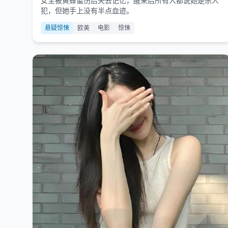
女主被黄蜂蜇伤后失去记忆，醒来后所有人都说她是杀人
犯，但她手上没有半点血迹。
悬疑惊悚
欧美
电影
惊悚