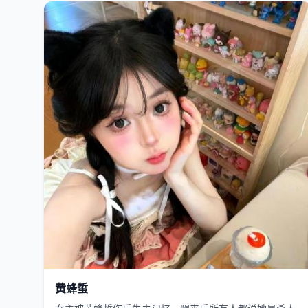
欧美
2017
黄蜂蜇