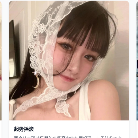
国产
2015
起势摇滚