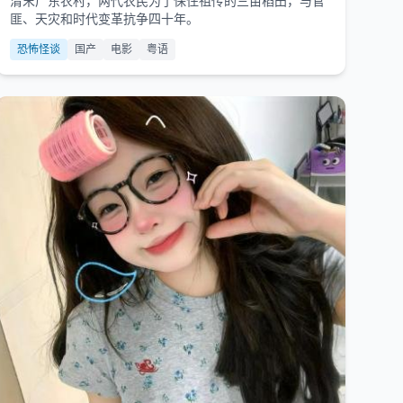
清末广东农村，两代农民为了保住祖传的三亩稻田，与官
匪、天灾和时代变革抗争四十年。
恐怖怪谈
国产
电影
粤语