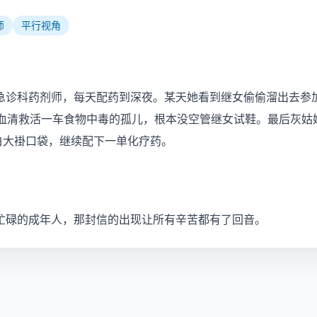
师
平行视角
急诊科药剂师，每天配药到深夜。某天她看到继女偷偷溜出去参加
制血清救活一车食物中毒的孤儿，根本没空管继女试鞋。最后灰姑
白大褂口袋，继续配下一单化疗药。
忙碌的成年人，那封信的出现让所有辛苦都有了回音。