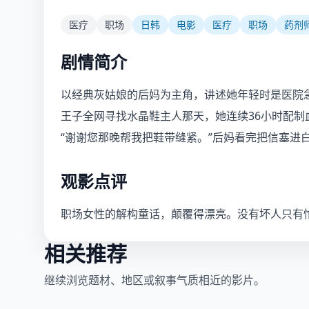
医疗
职场
日韩
电影
医疗
职场
药剂
剧情简介
以经典灰姑娘的后妈为主角，讲述她年轻时是医院
王子全网寻找水晶鞋主人那天，她连续36小时配
“谢谢您那晚帮我把鞋带缝紧。”后妈看完把信塞进
观影点评
职场女性的解构童话，颠覆得漂亮。没有坏人只有
相关推荐
继续浏览题材、地区或叙事气质相近的影片。