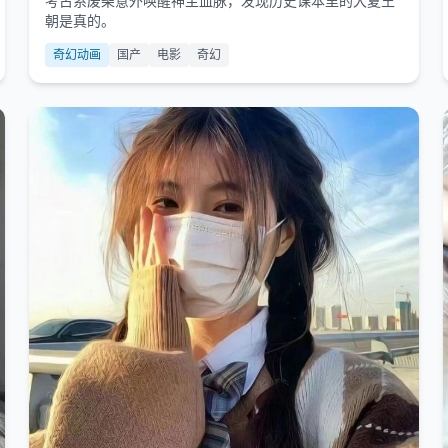
考古系废柴意外唤醒神主血脉，发现历史课本里的大夏王
朝是真的。
奇幻动画
国产
电影
奇幻